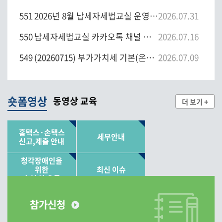
551
2026년 8월 납세자세법교실 운영 안내
2026.07.31
550
납세자세법교실 카카오톡 채널 안내
2026.07.16
549
(20260715) 부가가치세 기본(온라인)
2026.07.09
숏폼영상
동영상 교육
더 보기 +
홈택스·손택스
세무안내
신고,제출 안내
청각장애인을
위한
최신 이슈
수어 안내 등
참가신청